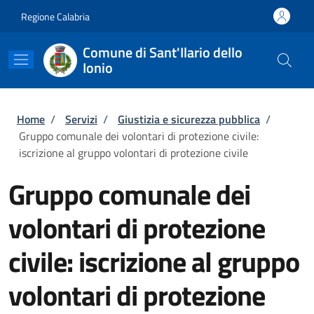
Salta al contenuto principale
Skip to footer content
Regione Calabria
Comune di Sant'Ilario dello
Ionio
Briciole di pane
Home
/
Servizi
/
Giustizia e sicurezza pubblica
/
Gruppo comunale dei volontari di protezione civile:
iscrizione al gruppo volontari di protezione civile
Gruppo comunale dei
volontari di protezione
civile: iscrizione al gruppo
volontari di protezione