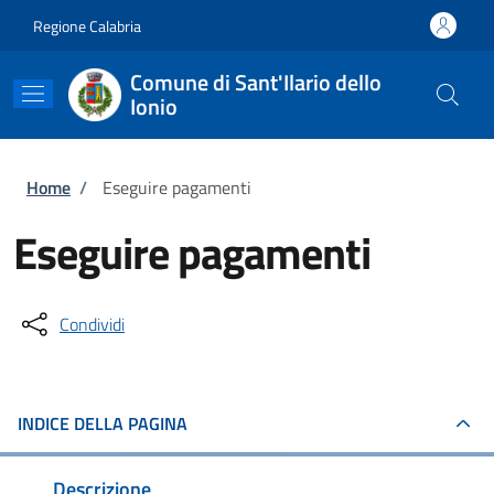
Salta al contenuto principale
Skip to footer content
Regione Calabria
Comune di Sant'Ilario dello
Ionio
Briciole di pane
Home
/
Eseguire pagamenti
Eseguire pagamenti
Condividi
INDICE DELLA PAGINA
Descrizione