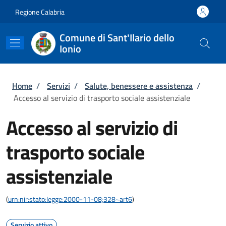
Salta al contenuto principale
Skip to footer content
Regione Calabria
Comune di Sant'Ilario dello
Ionio
Briciole di pane
Home
/
Servizi
/
Salute, benessere e assistenza
/
Accesso al servizio di trasporto sociale assistenziale
Accesso al servizio di
trasporto sociale
assistenziale
(
urn:nir:stato:legge:2000-11-08;328~art6
)
Servizio attivo