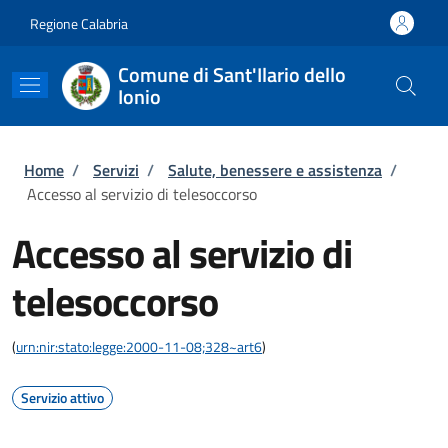
Salta al contenuto principale
Skip to footer content
Regione Calabria
Comune di Sant'Ilario dello
Ionio
Briciole di pane
Home
/
Servizi
/
Salute, benessere e assistenza
/
Accesso al servizio di telesoccorso
Accesso al servizio di
telesoccorso
(
urn:nir:stato:legge:2000-11-08;328~art6
)
Servizio attivo