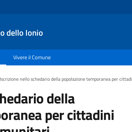
o dello Ionio
Vivere il Comune
Iscrizione nello schedario della popolazione temporanea per cittadi
chedario della
ranea per cittadini
omunitari