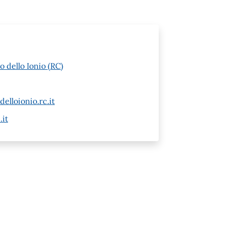
o dello Ionio (RC)
elloionio.rc.it
.it