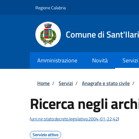
Salta al contenuto principale
Skip to footer content
Regione Calabria
Comune di Sant'Ilari
Amministrazione
Novità
Servizi
Briciole di pane
Home
/
Servizi
/
Anagrafe e stato civile
/
Ricerca negli archi
(
urn:nir:stato:decreto.legislativo:2004-01-22;42
)
Servizio attivo