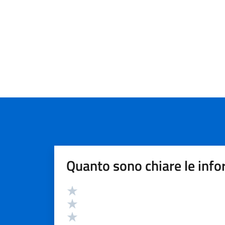
Quanto sono chiare le info
Valutazione
Valuta 5 stelle su 5
Valuta 4 stelle su 5
Valuta 3 stelle su 5