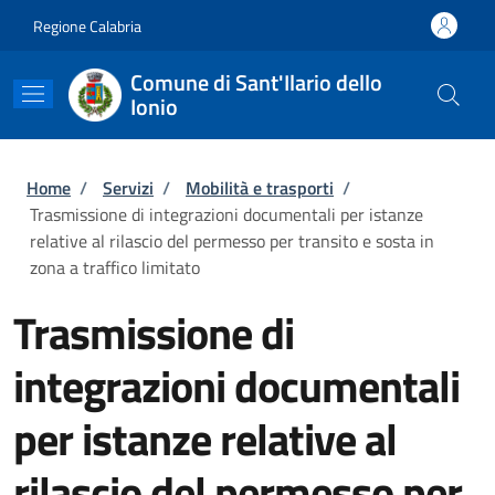
Salta al contenuto principale
Skip to footer content
Regione Calabria
Comune di Sant'Ilario dello
Ionio
Briciole di pane
Home
/
Servizi
/
Mobilità e trasporti
/
Trasmissione di integrazioni documentali per istanze
relative al rilascio del permesso per transito e sosta in
zona a traffico limitato
Trasmissione di
integrazioni documentali
per istanze relative al
rilascio del permesso per