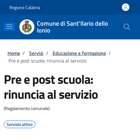
Salta al contenuto principale
Skip to footer content
Regione Calabria
Comune di Sant'Ilario dello
Ionio
Briciole di pane
Home
/
Servizi
/
Educazione e formazione
/
Pre e post scuola: rinuncia al servizio
Pre e post scuola:
rinuncia al servizio
(Regolamento comunale)
Servizio attivo