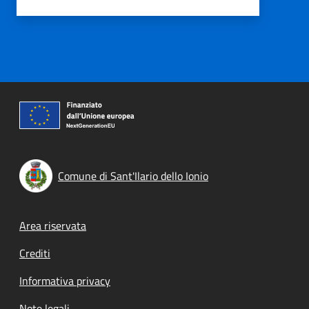
Comune di Sant'Ilario dello Ionio
Footer menu
Area riservata
Crediti
Informativa privacy
Note legali