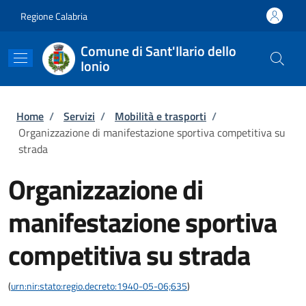
Salta al contenuto principale
Skip to footer content
Regione Calabria
Comune di Sant'Ilario dello
Ionio
Briciole di pane
Home
/
Servizi
/
Mobilità e trasporti
/
Organizzazione di manifestazione sportiva competitiva su
strada
Organizzazione di
manifestazione sportiva
competitiva su strada
(
urn:nir:stato:regio.decreto:1940-05-06;635
)