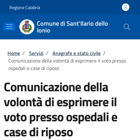
Salta al contenuto principale
Skip to footer content
Regione Calabria
Comune di Sant'Ilario dello
Ionio
Briciole di pane
Home
/
Servizi
/
Anagrafe e stato civile
/
Comunicazione della volontà di esprimere il voto presso
ospedali e case di riposo
Comunicazione della
volontà di esprimere il
voto presso ospedali e
case di riposo