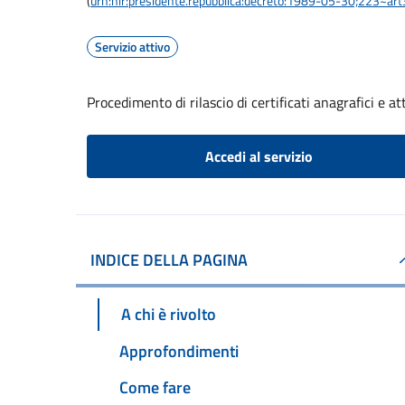
(
urn:nir:presidente.repubblica:decreto:1989-05-30;223~ar
Servizio attivo
Procedimento di rilascio di certificati anagrafici e att
Accedi al servizio
INDICE DELLA PAGINA
A chi è rivolto
Approfondimenti
Come fare