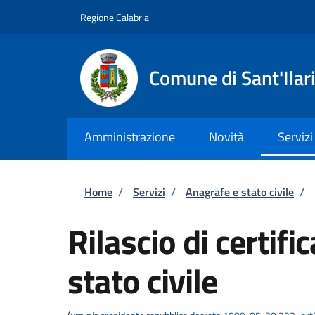
Salta al contenuto principale
Skip to footer content
Regione Calabria
Comune di Sant'Ilari
Amministrazione
Novità
Servizi
Briciole di pane
Home
/
Servizi
/
Anagrafe e stato civile
/
Rilascio di certific
stato civile