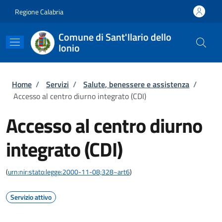
Salta al contenuto principale
Skip to footer content
Regione Calabria
Comune di Sant'Ilario dello
Ionio
Briciole di pane
Home
/
Servizi
/
Salute, benessere e assistenza
/
Accesso al centro diurno integrato (CDI)
Accesso al centro diurno
integrato (CDI)
(
urn:nir:stato:legge:2000-11-08;328~art6
)
Servizio attivo