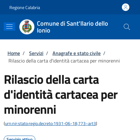
Salta al contenuto principale
Skip to footer content
Regione Calabria
Comune di Sant'Ilario dello
Ionio
Briciole di pane
Home
/
Servizi
/
Anagrafe e stato civile
/
Rilascio della carta d'identità cartacea per minorenni
Rilascio della carta
d'identità cartacea per
minorenni
(
urn:nir:stato:regio.decreto:1931-06-18;773~art3
)
Servizio attivo