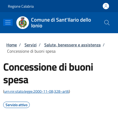
Salta al contenuto principale
Skip to footer content
Regione Calabria
Comune di Sant'Ilario dello
Ionio
Briciole di pane
Home
/
Servizi
/
Salute, benessere e assistenza
/
Concessione di buoni spesa
Concessione di buoni
spesa
(
urn:nir:stato:legge:2000-11-08;328~art6
)
Servizio attivo