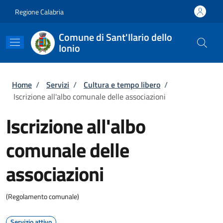
Salta al contenuto principale
Skip to footer content
Regione Calabria
Comune di Sant'Ilario dello
Ionio
Briciole di pane
Home
/
Servizi
/
Cultura e tempo libero
/
Iscrizione all'albo comunale delle associazioni
Iscrizione all'albo
comunale delle
associazioni
(Regolamento comunale)
Servizio attivo