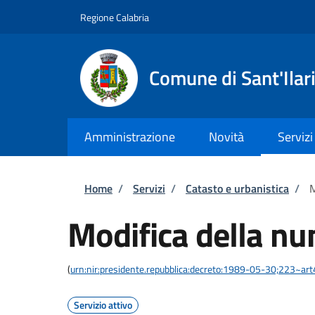
Salta al contenuto principale
Skip to footer content
Regione Calabria
Comune di Sant'Ilari
Amministrazione
Novità
Servizi
Briciole di pane
Home
/
Servizi
/
Catasto e urbanistica
/
M
Modifica della nu
(
urn:nir:presidente.repubblica:decreto:1989-05-30;223~ar
Servizio attivo