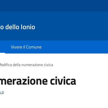
o dello Ionio
Vivere il Comune
odifica della numerazione civica
merazione civica
t43
)