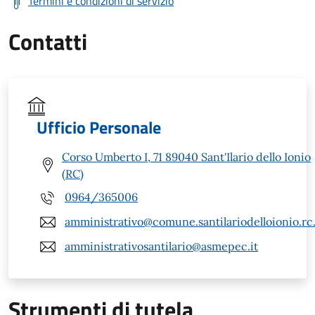
Termini e condizioni di servizio
Contatti
Ufficio Personale
Corso Umberto I, 71 89040 Sant'Ilario dello Ionio
(RC)
0964/365006
amministrativo@comune.santilariodelloionio.rc.
amministrativosantilario@asmepec.it
Strumenti di tutela