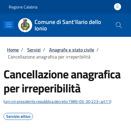
Salta al contenuto principale
Skip to footer content
Regione Calabria
Comune di Sant'Ilario dello
Ionio
Briciole di pane
Home
/
Servizi
/
Anagrafe e stato civile
/
Cancellazione anagrafica per irreperibilità
Cancellazione anagrafica
per irreperibilità
(
urn:nir:presidente.repubblica:decreto:1989-05-30;223~art11
)
Servizio attivo