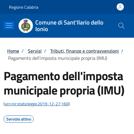
Salta al contenuto principale
Skip to footer content
Regione Calabria
Comune di Sant'Ilario dello
Ionio
Briciole di pane
Home
/
Servizi
/
Tributi, finanze e contravvenzioni
/
Pagamento dell'imposta municipale propria (IMU)
Pagamento dell'imposta
municipale propria (IMU)
(
urn:nir:stato:legge:2019-12-27;160
)
Servizio attivo