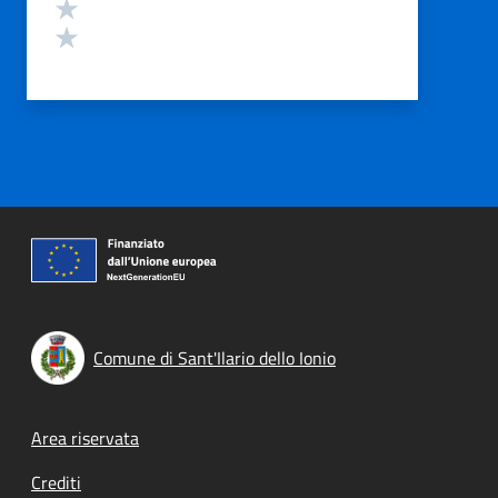
Valuta 2 stelle su 5
Valuta 1 stelle su 5
Comune di Sant'Ilario dello Ionio
Footer menu
Area riservata
Crediti