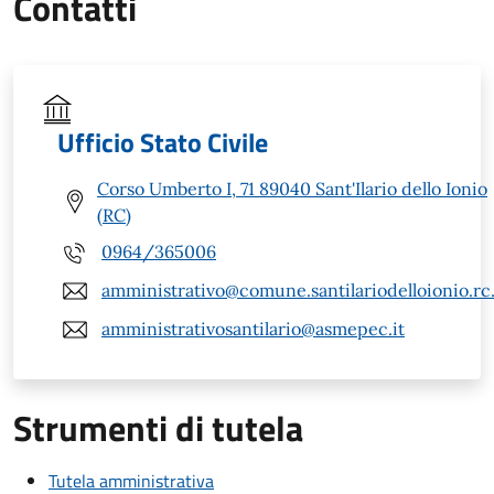
Contatti
Ufficio Stato Civile
Corso Umberto I, 71 89040 Sant'Ilario dello Ionio
(RC)
0964/365006
amministrativo@comune.santilariodelloionio.rc.
amministrativosantilario@asmepec.it
Strumenti di tutela
Tutela amministrativa