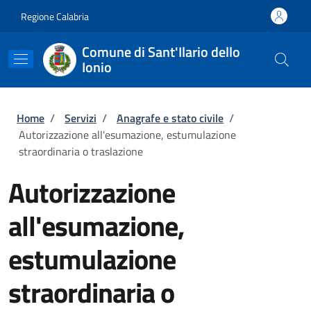
Salta al contenuto principale
Skip to footer content
Regione Calabria
Comune di Sant'Ilario dello
Ionio
Briciole di pane
Home
/
Servizi
/
Anagrafe e stato civile
/
Autorizzazione all'esumazione, estumulazione
straordinaria o traslazione
Autorizzazione
all'esumazione,
estumulazione
straordinaria o