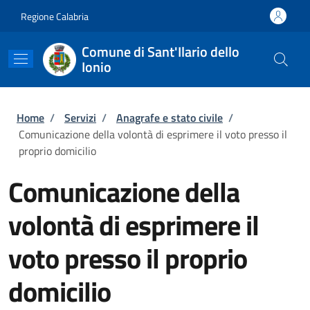
Salta al contenuto principale
Skip to footer content
Regione Calabria
Comune di Sant'Ilario dello
Ionio
Briciole di pane
Home
/
Servizi
/
Anagrafe e stato civile
/
Comunicazione della volontà di esprimere il voto presso il
proprio domicilio
Comunicazione della
volontà di esprimere il
voto presso il proprio
domicilio