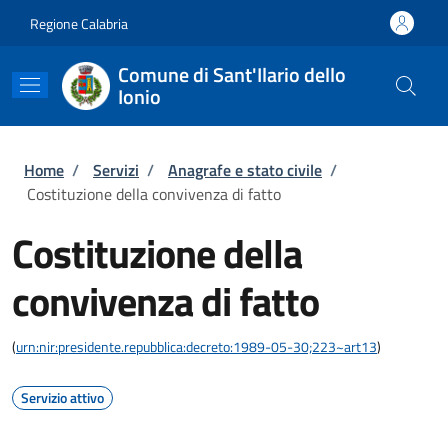
Salta al contenuto principale
Skip to footer content
Regione Calabria
Comune di Sant'Ilario dello
Ionio
Briciole di pane
Home
/
Servizi
/
Anagrafe e stato civile
/
Costituzione della convivenza di fatto
Costituzione della
convivenza di fatto
(
urn:nir:presidente.repubblica:decreto:1989-05-30;223~art13
)
Servizio attivo