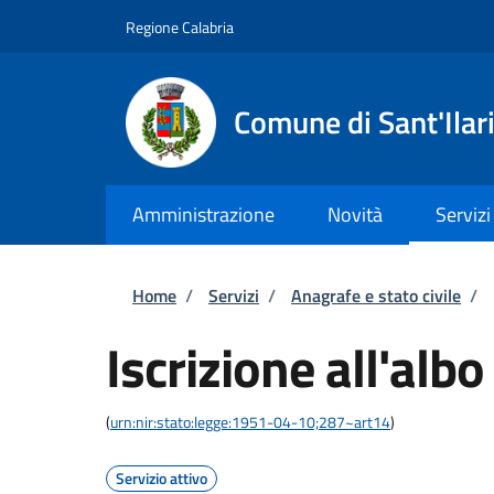
Salta al contenuto principale
Skip to footer content
Regione Calabria
Comune di Sant'Ilari
Amministrazione
Novità
Servizi
Briciole di pane
Home
/
Servizi
/
Anagrafe e stato civile
/
Iscrizione all'albo
(
urn:nir:stato:legge:1951-04-10;287~art14
)
Servizio attivo