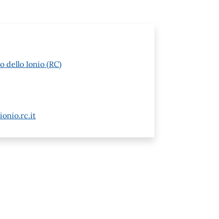
o dello Ionio (RC)
onio.rc.it