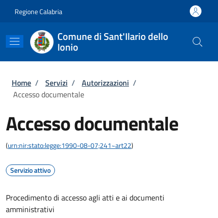
Salta al contenuto principale
Skip to footer content
Regione Calabria
Comune di Sant'Ilario dello
Ionio
Briciole di pane
Home
/
Servizi
/
Autorizzazioni
/
Accesso documentale
Accesso documentale
(
urn:nir:stato:legge:1990-08-07;241~art22
)
Servizio attivo
Procedimento di accesso agli atti e ai documenti
amministrativi