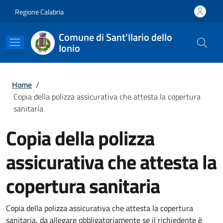
Salta al contenuto principale
Skip to footer content
Regione Calabria
Comune di Sant'Ilario dello
Ionio
Briciole di pane
Home
/
Copia della polizza assicurativa che attesta la copertura
sanitaria
Copia della polizza
assicurativa che attesta la
copertura sanitaria
Copia della polizza assicurativa che attesta la copertura
sanitaria, da allegare obbligatoriamente se il richiedente è