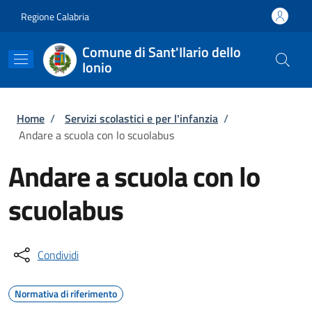
Salta al contenuto principale
Skip to footer content
Regione Calabria
Comune di Sant'Ilario dello
Ionio
Briciole di pane
Home
/
Servizi scolastici e per l'infanzia
/
Andare a scuola con lo scuolabus
Andare a scuola con lo
scuolabus
Condividi
Normativa di riferimento