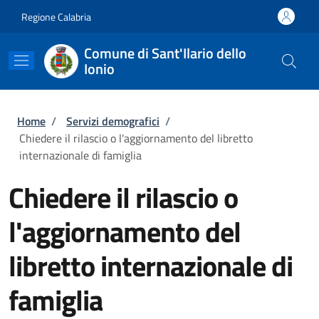
Salta al contenuto principale
Skip to footer content
Regione Calabria
Comune di Sant'Ilario dello
Ionio
Briciole di pane
Home
/
Servizi demografici
/
Chiedere il rilascio o l'aggiornamento del libretto
internazionale di famiglia
Chiedere il rilascio o
l'aggiornamento del
libretto internazionale di
famiglia