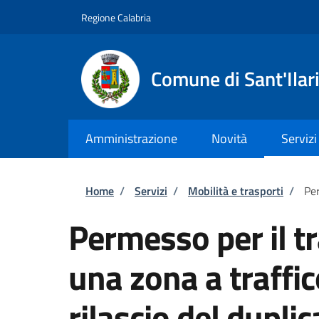
Salta al contenuto principale
Skip to footer content
Regione Calabria
Comune di Sant'Ilari
Amministrazione
Novità
Servizi
Briciole di pane
Home
/
Servizi
/
Mobilità e trasporti
/
Per
Permesso per il tr
una zona a traffic
rilascio del dupli