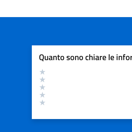
Quanto sono chiare le info
Valutazione
Valuta 5 stelle su 5
Valuta 4 stelle su 5
Valuta 3 stelle su 5
Valuta 2 stelle su 5
Valuta 1 stelle su 5