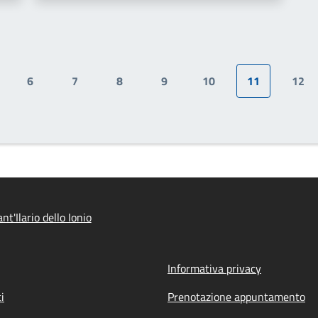
6
7
8
9
10
11
12
gina
Pagina
Pagina
Pagina
Pagina
Pagina
Pagina attua
Pag
t'Ilario dello Ionio
Informativa privacy
i
Prenotazione appuntamento