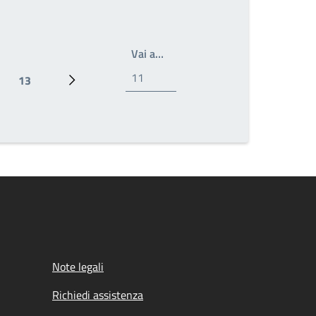
Write the page number you wan
Vai a…
13
le
ina
Pagina
Prossima pagina
Note legali
Richiedi assistenza